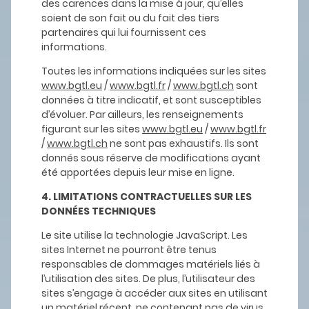
des carences dans la mise à jour, qu’elles
soient de son fait ou du fait des tiers
partenaires qui lui fournissent ces
informations.
Toutes les informations indiquées sur les sites
www.bgtl.eu
/
www.bgtl.fr
/
www.bgtl.ch
sont
données à titre indicatif, et sont susceptibles
d’évoluer. Par ailleurs, les renseignements
figurant sur les sites
www.bgtl.eu
/
www.bgtl.fr
/
www.bgtl.ch
ne sont pas exhaustifs. Ils sont
donnés sous réserve de modifications ayant
été apportées depuis leur mise en ligne.
4. LIMITATIONS CONTRACTUELLES SUR LES
DONNÉES TECHNIQUES
Le site utilise la technologie JavaScript. Les
sites Internet ne pourront être tenus
responsables de dommages matériels liés à
l’utilisation des sites. De plus, l’utilisateur des
sites s’engage à accéder aux sites en utilisant
un matériel récent, ne contenant pas de virus