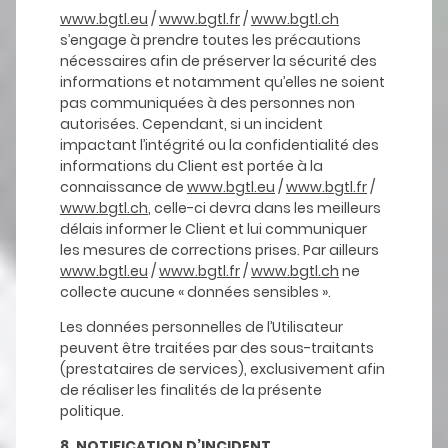
www.bgtl.eu
/
www.bgtl.fr
/
www.bgtl.ch
s’engage à prendre toutes les précautions
nécessaires afin de préserver la sécurité des
informations et notamment qu’elles ne soient
pas communiquées à des personnes non
autorisées. Cependant, si un incident
impactant l’intégrité ou la confidentialité des
informations du Client est portée à la
connaissance de
www.bgtl.eu
/
www.bgtl.fr
/
www.bgtl.ch
, celle-ci devra dans les meilleurs
délais informer le Client et lui communiquer
les mesures de corrections prises. Par ailleurs
www.bgtl.eu
/
www.bgtl.fr
/
www.bgtl.ch
ne
collecte aucune « données sensibles ».
Les données personnelles de l’Utilisateur
peuvent être traitées par des sous-traitants
(prestataires de services), exclusivement afin
de réaliser les finalités de la présente
politique.
8. NOTIFICATION D’INCIDENT