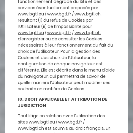
fonctionnement dégradé du Site et des
services éventuellement proposés par
www.bgtl.eu
/
www.bgtl.fr
/
www.bgtl.ch
,
résultant (i) du refus de Cookies par
l’Utilisateur (ii) de l’impossibilité pour
www.bgtl.eu
/
www.bgtl.fr
/
www.bgtl.ch
d’enregistrer ou de consulter les Cookies
nécessaires à leur fonctionnement du fait du
choix de l’Utilisateur. Pour la gestion des
Cookies et des choix de l’Utilisateur, la
configuration de chaque navigateur est
différente. Elle est décrite dans le menu d’aide
du navigateur, qui permettra de savoir de
quelle manière l’Utilisateur peut modifier ses
souhaits en matière de Cookies.
10. DROIT APPLICABLE ET ATTRIBUTION DE
JURIDICTION
Tout litige en relation avec l’utilisation des
sites
www.bgtl.eu
/
www.bgtl.fr
/
www.bgtl.ch
est soumis au droit français. En