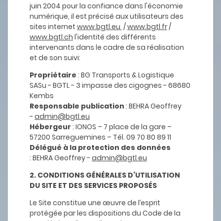
juin 2004 pour la confiance dans l'économie
numérique, il est précisé aux utilisateurs des
sites internet
www.bgtl.eu
/
www.bgtl.fr
/
www.bgtl.ch
l'identité des différents
intervenants dans le cadre de sa réalisation
et de son suivi:
Propriétaire
: BG Transports & Logistique
SASu - BGTL - 3 impasse des cigognes - 68680
Kembs
Responsable publication
: BEHRA Geoffrey
-
admin@bgtl.eu
Hébergeur
: IONOS – 7 place de la gare –
57200 Sarreguemines – Tél. 09 70 80 89 11
Délégué à la protection des données
: BEHRA Geoffrey -
admin@bgtl.eu
2. CONDITIONS GÉNÉRALES D’UTILISATION
DU SITE ET DES SERVICES PROPOSÉS
Le Site constitue une œuvre de l’esprit
protégée par les dispositions du Code de la