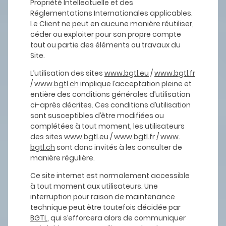
Propriété Intellectuelle et des
Réglementations Internationales applicables.
Le Client ne peut en aucune manière réutiliser,
céder ou exploiter pour son propre compte
tout ou partie des éléments ou travaux du
Site.
L’utilisation des sites
www.bgtl.eu
/
www.bgtl.fr
/
www.bgtl.ch
implique l’acceptation pleine et
entière des conditions générales d’utilisation
ci-après décrites. Ces conditions d’utilisation
sont susceptibles d’être modifiées ou
complétées à tout moment, les utilisateurs
des sites
www.bgtl.eu
/
www.bgtl.fr
/
www.
bgtl.ch
sont donc invités à les consulter de
manière régulière.
Ce site internet est normalement accessible
à tout moment aux utilisateurs. Une
interruption pour raison de maintenance
technique peut être toutefois décidée par
BGTL
, qui s’efforcera alors de communiquer