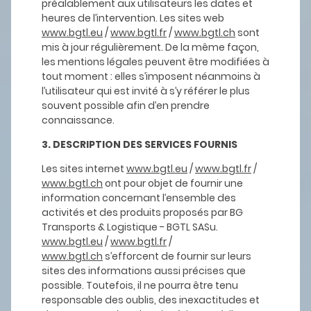
préalablement aux utilisateurs les dates et
heures de l’intervention. Les sites web
www.bgtl.eu
/
www.bgtl.fr
/
www.bgtl.ch
sont
mis à jour régulièrement. De la même façon,
les mentions légales peuvent être modifiées à
tout moment : elles s’imposent néanmoins à
l’utilisateur qui est invité à s’y référer le plus
souvent possible afin d’en prendre
connaissance.
3. DESCRIPTION DES SERVICES FOURNIS
Les sites internet
www.bgtl.eu
/
www.bgtl.fr
/
www.bgtl.ch
ont pour objet de fournir une
information concernant l’ensemble des
activités et des produits proposés par BG
Transports & Logistique - BGTL SASu.
www.bgtl.eu
/
www.bgtl.fr
/
www.bgtl.ch
s’efforcent de fournir sur leurs
sites des informations aussi précises que
possible. Toutefois, il ne pourra être tenu
responsable des oublis, des inexactitudes et