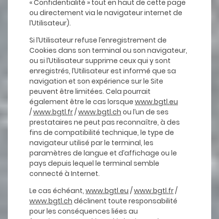
« Confidentialité » tout en haut de cette page
ou directement via le navigateur internet de
l’Utilisateur).
Si l’Utilisateur refuse l’enregistrement de
Cookies dans son terminal ou son navigateur,
ou si l’Utilisateur supprime ceux qui y sont
enregistrés, l’Utilisateur est informé que sa
navigation et son expérience sur le Site
peuvent être limitées. Cela pourrait
également être le cas lorsque
www.bgtl.eu
/
www.bgtl.fr
/
www.bgtl.ch
ou l’un de ses
prestataires ne peut pas reconnaître, à des
fins de compatibilité technique, le type de
navigateur utilisé par le terminal, les
paramètres de langue et d’affichage ou le
pays depuis lequel le terminal semble
connecté à Internet.
Le cas échéant,
www.bgtl.eu
/
www.bgtl.fr
/
www.bgtl.ch
déclinent toute responsabilité
pour les conséquences liées au