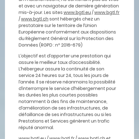
et avec un navigateur de dernière génération
mis-à-jour. Les sites
www.bgtl.eu
/
www.bgtl.fr
/
www.bgtl.ch
sont hébergés chez un
prestataire sur le territoire de l’Union
Européenne conformément aux dispositions
du Règlement Général sur la Protection des
Données (RGPD : nº 2016-679)
L’objectif est d’apporter une prestation qui
assure le meilleur taux d’accessibilité.
L’hébergeur assure la continuité de son
service 24 heures sur 24, tous les jours de
l’année. Il se réserve néanmoins la possibilité
d’interrompre le service d’hébergement pour
les durées les plus courtes possibles
notamment à des fins de maintenance,
d’amélioration de ses infrastructures, de
défaillance de ses infrastructures ou si les
Prestations et Services génèrent un trafic
réputé anormal.
www.bgtl.eu
/
www.bgtl.fr
/
www.bgtl.ch
et