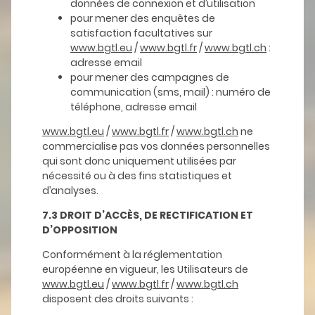
données de connexion et d’utilisation
pour mener des enquêtes de
satisfaction facultatives sur
www.bgtl.eu
/
www.bgtl.fr
/
www.bgtl.ch
:
adresse email
pour mener des campagnes de
communication (sms, mail) : numéro de
téléphone, adresse email
www.bgtl.eu
/
www.bgtl.fr
/
www.bgtl.ch
ne
commercialise pas vos données personnelles
qui sont donc uniquement utilisées par
nécessité ou à des fins statistiques et
d’analyses.
7.3 DROIT D’ACCÈS, DE RECTIFICATION ET
D’OPPOSITION
Conformément à la réglementation
européenne en vigueur, les Utilisateurs de
www.bgtl.eu
/
www.bgtl.fr
/
www.bgtl.ch
disposent des droits suivants :