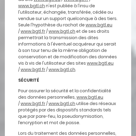
www.bgtl.ch
n'est publiée à l'insu de
l'utilisateur, échangée, transférée, cédée ou
vendue sur un support quelconque à des tiers.
Seule l'hypothèse du rachat de
www.bgtl.eu
/
www.bgtl.fr
/
www.bgtl.ch
et de ses droits
permettrait la transmission des dites
informations à l'éventuel acquéreur qui serait
à son tour tenu de la même obligation de
conservation et de modification des données
vis à vis de l'utilisateur des sites
www.bgtl.eu
/
www.bgtl.fr
/
www.bgtl.ch
.
SÉCURITÉ
Pour assurer la sécurité et la confidentialité
des données personnelles,
www.bgtl.eu
/
www.bgtl.fr
/
www.bgtl.ch
utilise des réseaux
protégés par des dispositifs standards tels
que par pare-feu, la pseudonymisation,
l’encryption et mot de passe.
Lors du traitement des données personnelles,