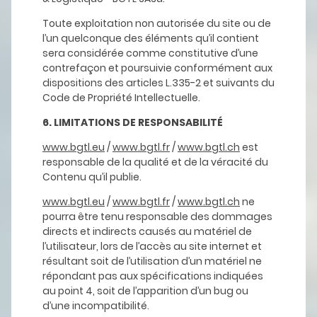
Toute exploitation non autorisée du site ou de
l’un quelconque des éléments qu’il contient
sera considérée comme constitutive d’une
contrefaçon et poursuivie conformément aux
dispositions des articles L.335-2 et suivants du
Code de Propriété Intellectuelle.
6. LIMITATIONS DE RESPONSABILITÉ
www.bgtl.eu
/
www.bgtl.fr
/
www.bgtl.ch
est
responsable de la qualité et de la véracité du
Contenu qu’il publie.
www.bgtl.eu
/
www.bgtl.fr
/
www.bgtl.ch
ne
pourra être tenu responsable des dommages
directs et indirects causés au matériel de
l’utilisateur, lors de l’accès au site internet et
résultant soit de l’utilisation d’un matériel ne
répondant pas aux spécifications indiquées
au point 4, soit de l’apparition d’un bug ou
d’une incompatibilité.