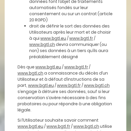
données font l’objet de traitements
automatisés fondés sur leur
consentement ou sur un contrat (article
20 RGPD)
droit de définir le sort des données des
Utilisateurs après leur mort et de choisir
à qui
www.bgtl.eu
/
www.bgtl.fr
/
www.bgtl.ch
devra communiquer (ou
non) ses données à un tiers qu’ils aura
préalablement désigné
Dès que
www.bgtl.eu
/
www.bgtl.fr
/
www.bgtl.ch
a connaissance du décès d’un
Utilisateur et à défaut d’instructions de sa
part,
www.bgtl.eu
/
www.bgtl.fr
/
www.bgtl.ch
s’engage à détruire ses données, sauf si leur
conservation s’avère nécessaire à des fins
probatoires ou pour répondre à une obligation
légale.
Si l’Utilisateur souhaite savoir comment
www.bgtl.eu
/
www.bgtl.fr
/
www.bgtl.ch
utilise