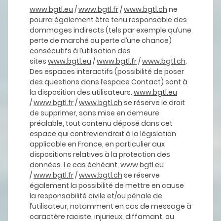
www.bgtl.eu
/
www.bgtl.fr
/
www.bgtl.ch
ne
pourra également être tenu responsable des
dommages indirects (tels par exemple qu’une
perte de marché ou perte d’une chance)
consécutifs à l’utilisation des
sites
www.bgtl.eu
/
www.bgtl.fr
/
www.bgtl.ch
.
Des espaces interactifs (possibilité de poser
des questions dans l’espace Contact) sont à
la disposition des utilisateurs.
www.bgtl.eu
/
www.bgtl.fr
/
www.bgtl.ch
se réserve le droit
de supprimer, sans mise en demeure
préalable, tout contenu déposé dans cet
espace qui contreviendrait à la législation
applicable en France, en particulier aux
dispositions relatives à la protection des
données. Le cas échéant,
www.bgtl.eu
/
www.bgtl.fr
/
www.bgtl.ch
se réserve
également la possibilité de mettre en cause
la responsabilité civile et/ou pénale de
l’utilisateur, notamment en cas de message à
caractère raciste, injurieux, diffamant, ou