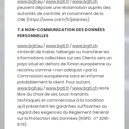
www.bgtl.eu
/
www.bgtl.fr
/
www.bgtl.ch
peuvent déposer une réclamation auprès des
autorités de contrôle, et notamment de la
CNIL (https://www.cnil.fr/fr/plaintes).
7.4 NON-COMMUNICATION DES DONNÉES
PERSONNELLES
www.bgtl.eu
/
www.bgtl.fr
/
www.bgtl.ch
s’interdit de traiter, héberger ou transférer les
informations collectées sur ses Clients vers un
pays situé en dehors de l’Union européenne ou
reconnu comme « non adéquat » par la
Commission européenne sans en informer
préalablement le client. Pour autant,
www.bgtl.eu
/
www.bgtl.fr
/
www.bgtl.ch
reste
libre du choix de ses sous-traitants
techniques et commerciaux à la condition
qu’il présentent les garanties suffisantes au
regard des exigences du Règlement Général
sur la Protection des Données (RGPD : nº 2016-
679).