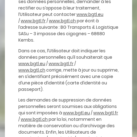
ses données personnelles, demander à les
rectifier ou s’oppose à leur traitement,
l’Utilisateur peut contacter
www.bgtl.eu
/
www.bgtl.fr
/
www.bgtl.ch
par écrit à
l’adresse suivante : BG Transports & Logistique
SASu – 3 impasse des cigognes – 68680
Kembs.
Dans ce cas, l’Utilisateur doit indiquer les
données personnelles qu’il souhaiterait que
www.bgtl.eu
/
www.bgtl.fr
/
www.bgtl.ch
corrige, mette à jour ou supprime,
en s’identifiant précisément avec une copie
d’une pièce d’identité (carte d’identité ou
passeport).
Les demandes de suppression de données
personnelles seront soumises aux obligations
qui sont imposées à
www.bgtl.eu
/
www.bgtl.fr
/
www.bgtl.ch
par la loi, notamment en
matière de conservation ou d’archivage des
documents. Enfin, les Utilisateurs de