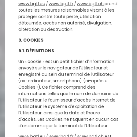
www.bgtl.eu
/
www.bgtl.fr
/
www.bgtl.ch
prend
toutes les mesures raisonnables visant à les
protéger contre toute perte, utilisation
détournée, accès non autorisé, divulgation,
altération ou destruction.
9. COOKIES
9.1. DÉFINITIONS
Un « cookie » est un petit fichier d’information
envoyé sur le navigateur de l’Utilisateur et
enregistré au sein du terminal de l’Utilisateur
(ex : ordinateur, smartphone), (ci-après «
Cookies »). Ce fichier comprend des
informations telles que le nom de domaine de
l’Utilisateur, le fournisseur d’accès Internet de
l’Utilisateur, le système d’exploitation de
l’Utilisateur, ainsi que la date et l’heure
d’accès. Les Cookies ne risquent en aucun cas
d’endommager le terminal de l’Utilisateur.
www.bgtl.eu
/
www.bgtl.fr
/
www.bgtl.ch
est